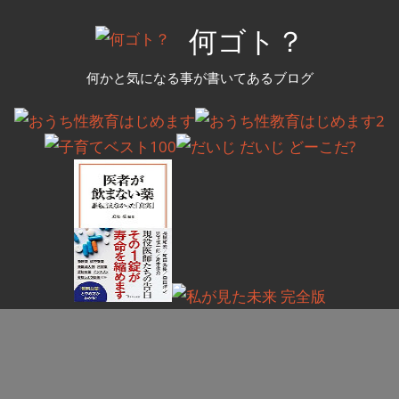
コ
何ゴト？
ン
テ
何かと気になる事が書いてあるブログ
ン
ツ
へ
ス
キ
ッ
プ