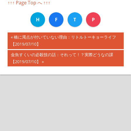
↑↑↑ Page Top へ ↑↑↑
H
F
T
P
前
橋に濁点が付いていない理由：リトルトーキョーライフ
投
【2019/07/10】
の
記
稿
次
金魚すくいの必殺技の話：それって！？実際どうなの課
事:
の
【2019/07/10】
ナ
記
事:
ビ
ゲ
ー
シ
ョ