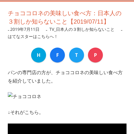
チョココロネの美味しい食べ方：日本人の
３割しか知らないこと【2019/07/11】
2019年7月11日
nanigoto
TV_日本人の３割しか知らないこと
はてなスターはこちらへ！
H
F
T
P
パンの専門店の方が、チョココロネの美味しい食べ方
を紹介していました。
↓それがこちら。