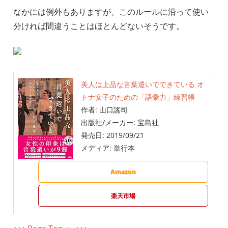
なかには例外もありますが、このルールに沿って使い
分ければ間違うことはほとんどないそうです。
美人は上品な言葉遣いでできている オ
トナ女子のための「語彙力」練習帳
作者:
山口謠司
出版社/メーカー:
宝島社
発売日:
2019/09/21
メディア:
単行本
Amazon
楽天市場