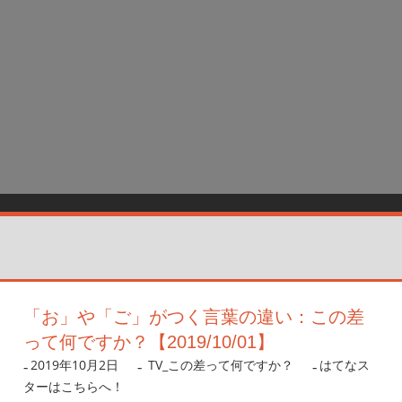
「お」や「ご」がつく言葉の違い：この差
って何ですか？【2019/10/01】
2019年10月2日
nanigoto
TV_この差って何ですか？
はてなス
ターはこちらへ！