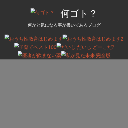
コ
何ゴト？
ン
テ
何かと気になる事が書いてあるブログ
ン
ツ
へ
ス
キ
ッ
プ