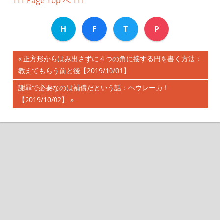
↑↑↑ Page Top へ ↑↑↑
H
F
T
P
前
正方形からはみ出さずに４つの角に接する円を書く方法：
投
教えてもらう前と後【2019/10/01】
の
記
稿
次
謝罪で必要なのは補償だという話：ヘウレーカ！
事:
の
【2019/10/02】
ナ
記
事:
ビ
ゲ
ー
シ
ョ