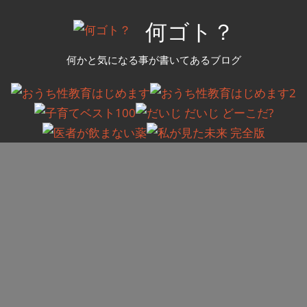
コ
何ゴト？
ン
テ
何かと気になる事が書いてあるブログ
ン
ツ
へ
ス
キ
ッ
プ