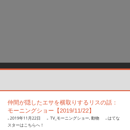
仲間が隠したエサを横取りするリスの話：
モーニングショー【2019/11/22】
2019年11月22日
nanigoto
TV_モーニングショー
,
動物
はてな
スターはこちらへ！