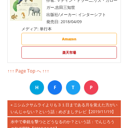
作者:
マティン・ドラーニ,リズ・カロー
ガー,吉田三知世
出版社/メーカー:
インターシフト
発売日:
2018/04/09
メディア:
単行本
Amazon
楽天市場
↑↑↑ Page Top へ ↑↑↑
H
F
T
P
前
ニシムクサムライよりも３１日まである月を覚えた方がい
投
いんじゃない？という話：めざましテレビ【2019/11/19】
の
記
稿
次
水中で拳銃を撃つとどうなるのか？という話：でんじろう
事: