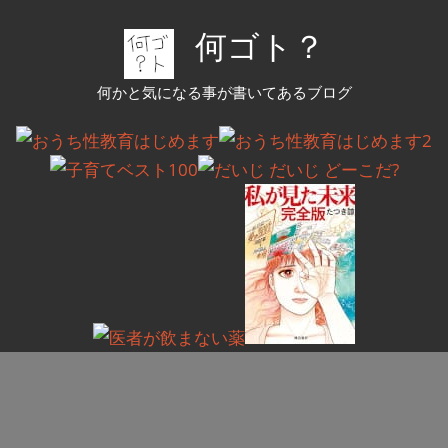
コ
何ゴト？
ン
テ
何かと気になる事が書いてあるブログ
ン
ツ
へ
ス
キ
ッ
プ