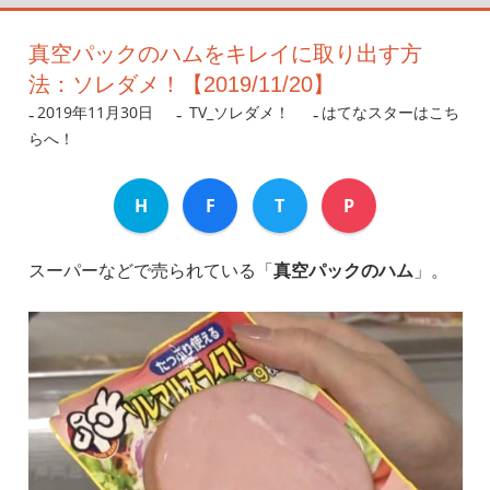
真空パックのハムをキレイに取り出す方
法：ソレダメ！【2019/11/20】
2019年11月30日
nanigoto
TV_ソレダメ！
はてなスターはこち
らへ！
H
F
T
P
スーパーなどで売られている「
真空パックのハム
」。