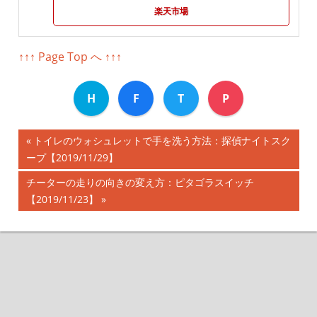
楽天市場
↑↑↑ Page Top へ ↑↑↑
H
F
T
P
前
トイレのウォシュレットで手を洗う方法：探偵ナイトスク
投
ープ【2019/11/29】
の
記
稿
次
チーターの走りの向きの変え方：ピタゴラスイッチ
事:
の
【2019/11/23】
ナ
記
事:
ビ
ゲ
ー