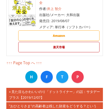
全
作者:
井上 智介
出版社/メーカー:
大和出版
発売日:
2019/08/07
メディア:
単行本（ソフトカバー）
Amazon
楽天市場
↑↑↑ Page Top へ ↑↑↑
H
F
T
P
前
見た目もかわいいのり「ドットライナー」の話：サタデー
投
プラス【2019/12/07】
の
記
稿
次
”おひとりさま”の高齢者は残した財産をどうする？という