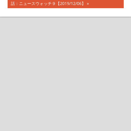
事:
の
話：ニュースウォッチ９【2019/12/06】
ナ
記
事:
ビ
ゲ
ー
シ
ョ
ン