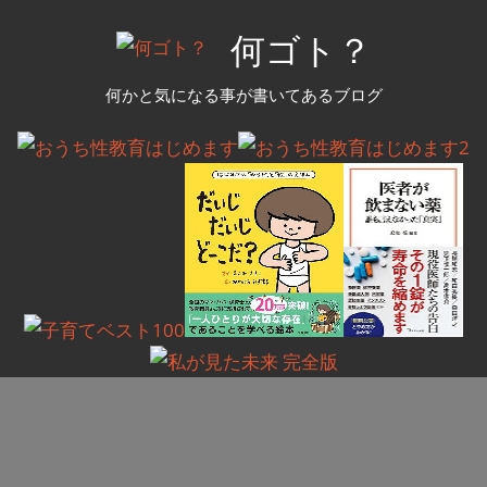
コ
何ゴト？
ン
テ
何かと気になる事が書いてあるブログ
ン
ツ
へ
ス
キ
ッ
プ