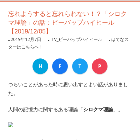
忘れようすると忘れられない！？「シロク
マ理論」の話：ビーバップハイヒール
【2019/12/05】
2019年12月7日
nanigoto
TV_ビーバップハイヒール
はてなス
ターはこちらへ！
H
F
T
P
つらいことがあった時に思い出すとよい話がありまし
た。
人間の記憶力に関するある理論「
シロクマ理論
」。