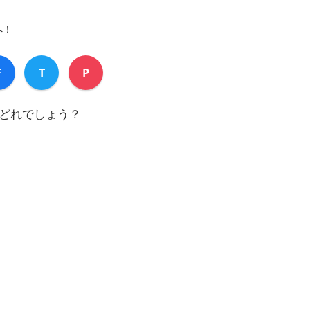
へ！
F
T
P
どれでしょう？