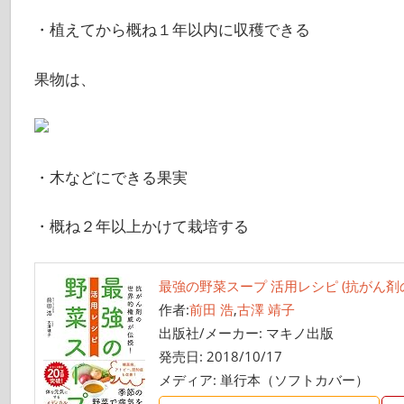
・植えてから概ね１年以内に収穫できる
果物は、
・木などにできる果実
・概ね２年以上かけて栽培する
最強の野菜スープ 活用レシピ (抗がん剤
作者:
前田 浩
,
古澤 靖子
出版社/メーカー:
マキノ出版
発売日:
2018/10/17
メディア:
単行本（ソフトカバー）