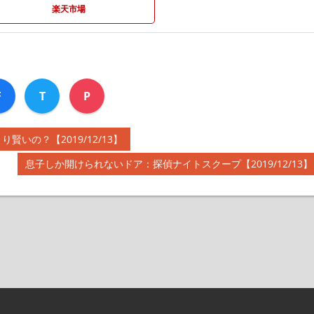
楽天市場
F
T
P
の？【2019/12/13】
次
息子しか開けられないドア：探偵ナイトスクープ【2019/12/13】
の
記
事: