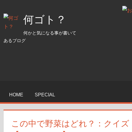
コ
ン
何ゴト？
テ
ン
何かと気になる事が書いて
ツ
あるブログ
へ
ス
キ
ッ
プ
HOME
SPECIAL
この中で野菜はどれ？：クイズ