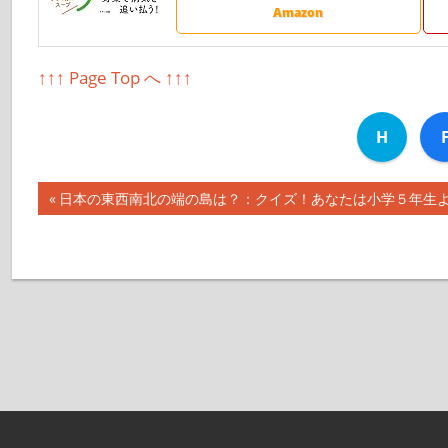
Amazon
↑↑↑ Page Top へ ↑↑↑
H
前
日本の東西南北の端の島は？：クイズ！あなたは小学５年生より賢い
投
の
記
稿
事:
ナ
ビ
ゲ
ー