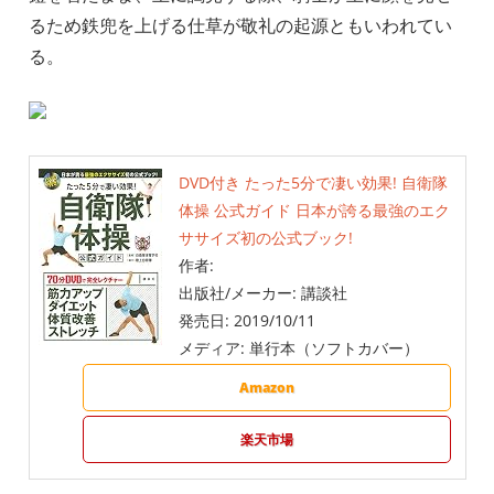
るため鉄兜を上げる仕草が敬礼の起源ともいわれてい
る。
DVD付き たった5分で凄い効果! 自衛隊
体操 公式ガイド 日本が誇る最強のエク
ササイズ初の公式ブック!
作者:
出版社/メーカー:
講談社
発売日:
2019/10/11
メディア:
単行本（ソフトカバー）
Amazon
楽天市場