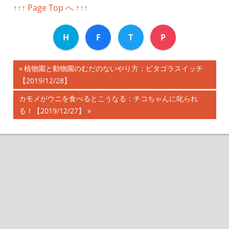
↑↑↑ Page Top へ ↑↑↑
H
F
T
P
前
植物園と動物園のむだのないやり方：ピタゴラスイッチ
投
【2019/12/28】
の
記
稿
次
カモメがウニを食べるとこうなる：チコちゃんに叱られ
事:
の
る！【2019/12/27】
ナ
記
事:
ビ
ゲ
ー
シ
ョ