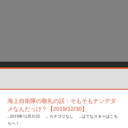
海上自衛隊の敬礼の話：そもそもナンデダ
メなんだっけ？【2019/12/30】
2019年12月31日
nanigoto
カテゴリなし
はてなスターはこち
らへ！