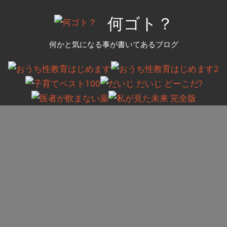
コ
何ゴト？
ン
テ
何かと気になる事が書いてあるブログ
ン
ツ
へ
ス
キ
ッ
プ