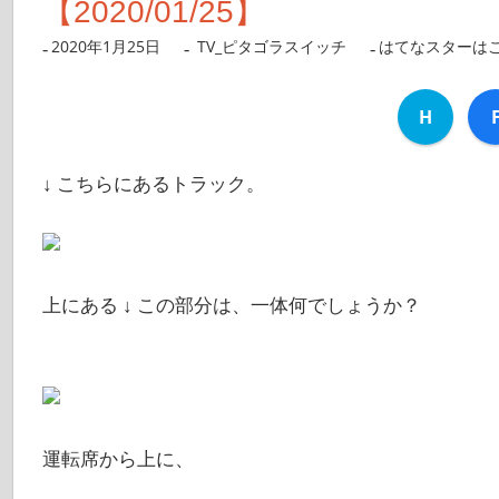
【2020/01/25】
2020年1月25日
nanigoto
TV_ピタゴラスイッチ
はてなスターは
H
↓ こちらにあるトラック。
上にある ↓ この部分は、一体何でしょうか？
運転席から上に、