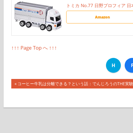
トミカ No.77 日野プロフィア 
Amazon
↑↑↑ Page Top へ ↑↑↑
H
前
コーヒー牛乳は分離できる？という話：でんじろうのTHE実験【20
投
の
記
稿
事:
ナ
ビ