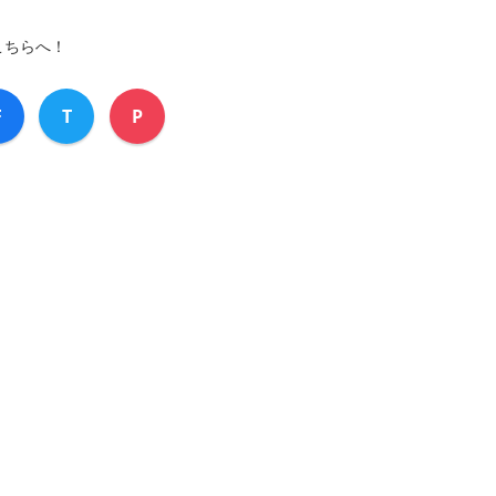
こちらへ！
F
T
P