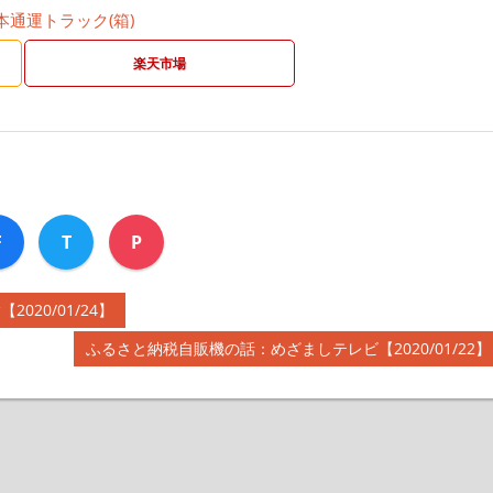
日本通運トラック(箱)
楽天市場
F
T
P
20/01/24】
次
ふるさと納税自販機の話：めざましテレビ【2020/01/22】
の
記
事: