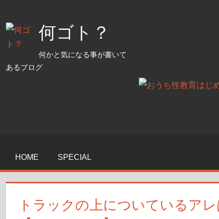
コ
ン
何ゴト？
テ
ン
何かと気になる事が書いて
ツ
あるブログ
へ
ス
キ
ッ
プ
HOME
SPECIAL
トラックの上についているアレ