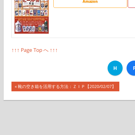
Amazon
↑↑↑ Page Top へ ↑↑↑
H
前
靴の空き箱を活用する方法：ＺＩＰ【2020/02/07】
投
の
記
稿
事:
ナ
ビ