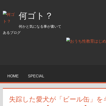
コ
ン
何ゴト？
テ
ン
何かと気になる事が書いて
ツ
あるブログ
へ
ス
キ
ッ
プ
HOME
SPECIAL
失踪した愛犬が「ビール缶」を