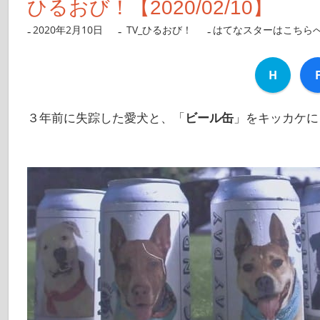
ひるおび！【2020/02/10】
2020年2月10日
nanigoto
TV_ひるおび！
はてなスターはこちら
H
３年前に失踪した愛犬と、「
ビール缶
」をキッカケに