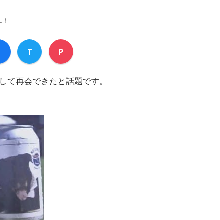
へ！
F
T
P
して再会できたと話題です。