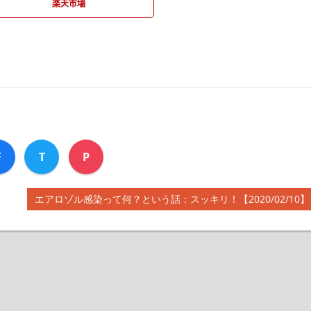
楽天市場
F
T
P
次
エアロゾル感染って何？という話：スッキリ！【2020/02/10】
の
記
事: