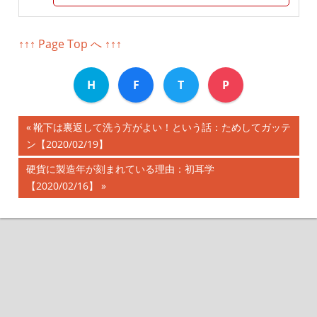
↑↑↑ Page Top へ ↑↑↑
H
F
T
P
前
靴下は裏返して洗う方がよい！という話：ためしてガッテ
投
ン【2020/02/19】
の
記
稿
次
硬貨に製造年が刻まれている理由：初耳学
事:
の
【2020/02/16】
ナ
記
事:
ビ
ゲ
ー
シ