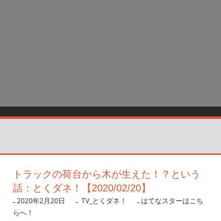
トラックの荷台から木が生えた！？という
話：とくダネ！【2020/02/20】
2020年2月20日
nanigoto
TV_とくダネ！
はてなスターはこち
らへ！