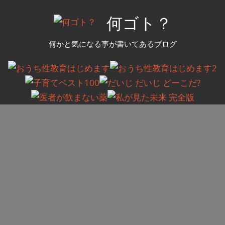
コ
何ゴト？
ン
テ
何かと気になる事が書いてあるブログ
ン
ツ
へ
ス
キ
ッ
プ