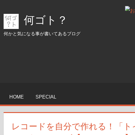
コ
ン
何ゴト？
テ
ン
何かと気になる事が書いてあるブログ
ツ
へ
ス
キ
ッ
プ
HOME
SPECIAL
レコードを自分で作れる！「ト