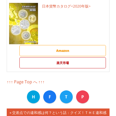
日本貨幣カタログ<2020年版>
Amazon
楽天市場
↑↑↑ Page Top へ ↑↑↑
H
F
T
P
前
交差点での違和感は何？という話：クイズ！ＴＨＥ違和感