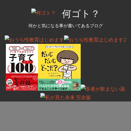
コ
何ゴト？
ン
テ
何かと気になる事が書いてあるブログ
ン
ツ
へ
ス
キ
ッ
プ