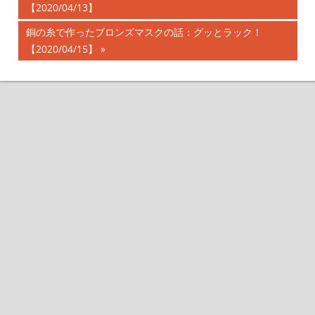
投
【2020/04/13】
の
記
稿
次
銅の糸で作ったブロンズマスクの話：グッとラック！
事:
の
【2020/04/15】
ナ
記
事:
ビ
ゲ
ー
シ
ョ
ン