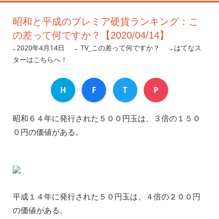
昭和と平成のプレミア硬貨ランキング：こ
の差って何ですか？【2020/04/14】
2020年4月14日
nanigoto
TV_この差って何ですか？
はてなス
ターはこちらへ！
H
F
T
P
昭和６４年に発行された５００円玉は、３倍の１５０
０円の価値がある。
平成１４年に発行された５０円玉は、４倍の２００円
の価値がある。