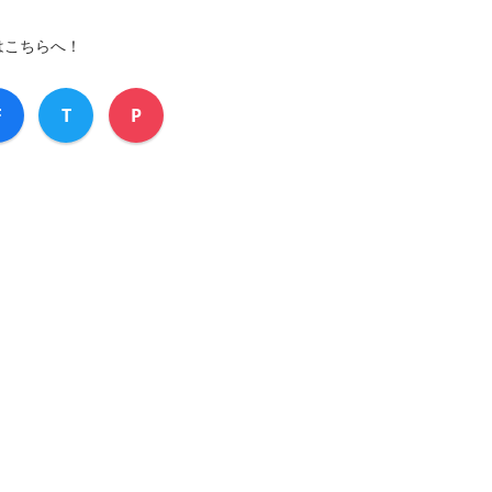
はこちらへ！
F
T
P