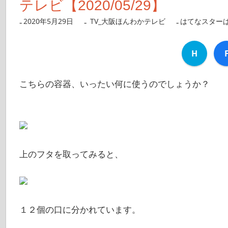
テレビ【2020/05/29】
2020年5月29日
nanigoto
TV_大阪ほんわかテレビ
はてなスター
H
こちらの容器、いったい何に使うのでしょうか？
上のフタを取ってみると、
１２個の口に分かれています。