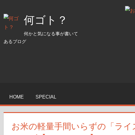
コ
ン
何ゴト？
テ
ン
何かと気になる事が書いて
ツ
あるブログ
へ
ス
キ
ッ
プ
HOME
SPECIAL
お米の軽量手間いらずの「ライ