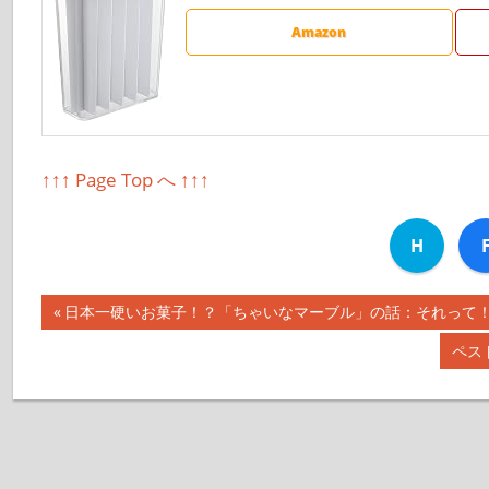
Amazon
↑↑↑ Page Top へ ↑↑↑
H
前
日本一硬いお菓子！？「ちゃいなマーブル」の話：それって！？実
投
の
次
ペス
記
稿
の
事:
記
ナ
事:
ビ