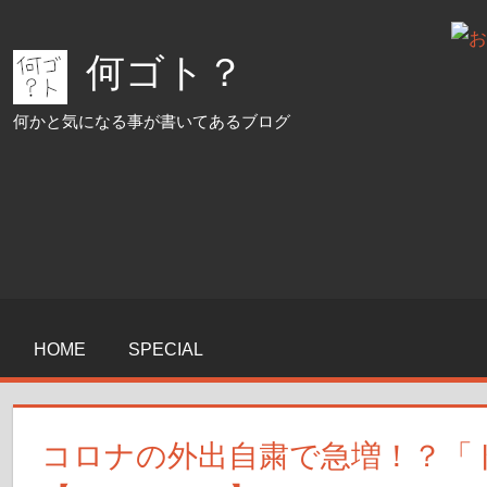
コ
ン
何ゴト？
テ
ン
何かと気になる事が書いてあるブログ
ツ
へ
ス
キ
ッ
プ
HOME
SPECIAL
コロナの外出自粛で急増！？「