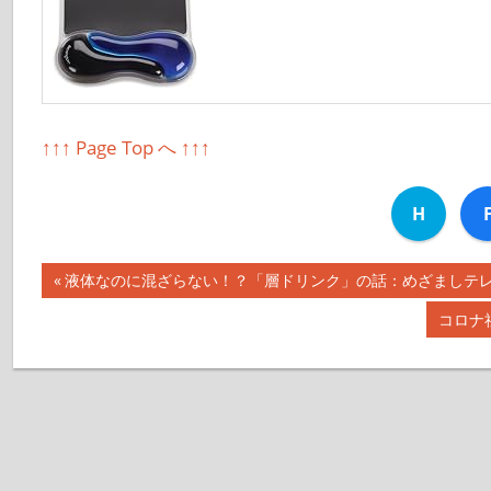
↑↑↑ Page Top へ ↑↑↑
H
前
液体なのに混ざらない！？「層ドリンク」の話：めざましテレビ【2
投
の
次
コロナ
記
稿
の
事:
記
ナ
事:
ビ
ゲ