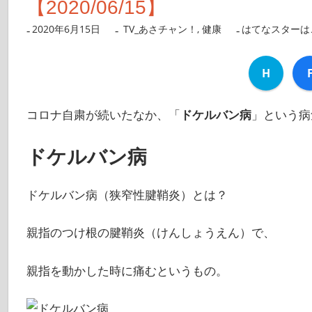
【2020/06/15】
2020年6月15日
nanigoto
TV_あさチャン！
,
健康
はてなスターは
H
コロナ自粛が続いたなか、「
ドケルバン病
」という病
ドケルバン病
ドケルバン病（狭窄性腱鞘炎）とは？
親指のつけ根の腱鞘炎（けんしょうえん）で、
親指を動かした時に痛むというもの。