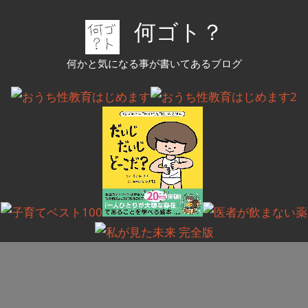
コ
何ゴト？
ン
テ
何かと気になる事が書いてあるブログ
ン
ツ
へ
ス
キ
ッ
プ