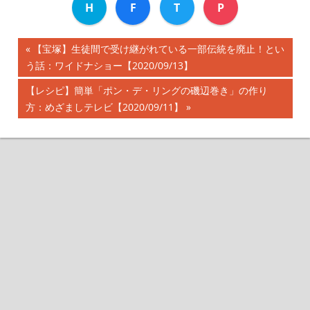
H
F
T
P
前
【宝塚】生徒間で受け継がれている一部伝統を廃止！とい
投
う話：ワイドナショー【2020/09/13】
の
記
稿
次
【レシピ】簡単「ポン・デ・リングの磯辺巻き」の作り
事:
の
方：めざましテレビ【2020/09/11】
ナ
記
事:
ビ
ゲ
ー
シ
ョ
ン