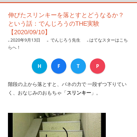
伸びたスリンキーを落とすとどうなるか？
という話：でんじろうのTHE実験
【2020/09/10】
2020年9月13日
nanigoto
でんじろう先生
はてなスターはこち
らへ！
H
F
T
P
階段の上から落とすと、バネの力で 一段ずつ下りてい
く、おなじみのおもちゃ「
スリンキー
」。