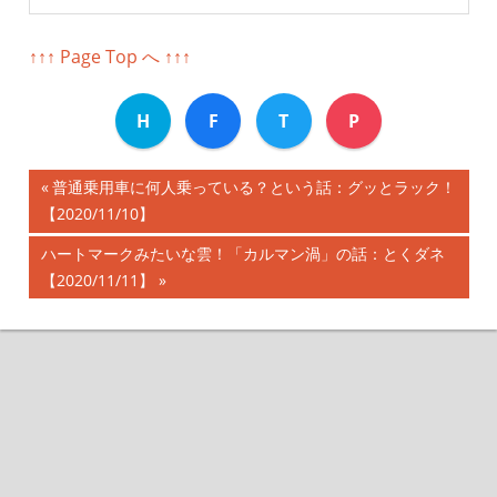
↑↑↑ Page Top へ ↑↑↑
H
F
T
P
前
普通乗用車に何人乗っている？という話：グッとラック！
投
【2020/11/10】
の
記
稿
次
ハートマークみたいな雲！「カルマン渦」の話：とくダネ
事:
の
【2020/11/11】
ナ
記
事:
ビ
ゲ
ー
シ