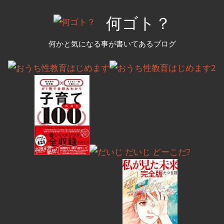
コ
何ゴト？
ン
テ
何かと気になる事が書いてあるブログ
ン
ツ
へ
ス
キ
ッ
プ