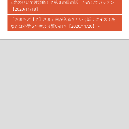
前
光のせいで片頭痛！？第３の目の話：ためしてガッテン
投
【2020/11/18】
の
記
稿
次
「おまちど【？】さま」何が入る？という話：クイズ！あ
事:
の
なたは小学５年生より賢いの？【2020/11/20】
ナ
記
事:
ビ
ゲ
ー
シ
ョ
ン