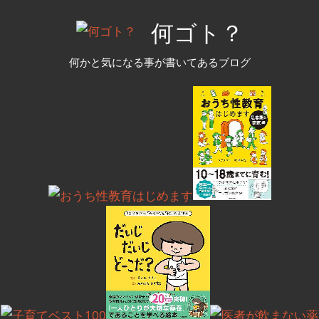
コ
何ゴト？
ン
テ
何かと気になる事が書いてあるブログ
ン
ツ
へ
ス
キ
ッ
プ