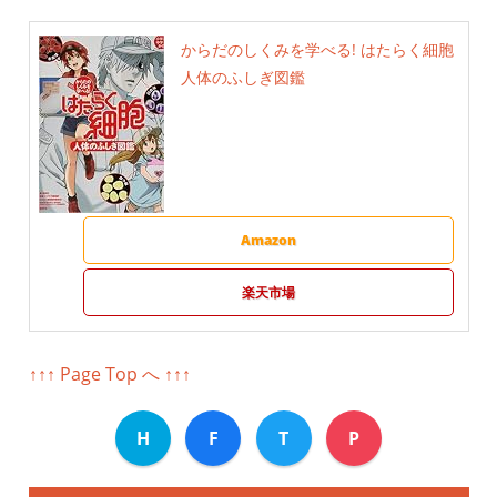
からだのしくみを学べる! はたらく細胞
人体のふしぎ図鑑
Amazon
楽天市場
↑↑↑ Page Top へ ↑↑↑
H
F
T
P