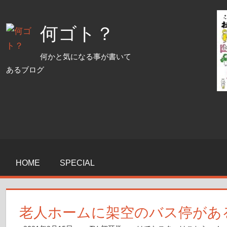
コ
ン
何ゴト？
テ
ン
何かと気になる事が書いて
ツ
あるブログ
へ
ス
キ
ッ
プ
HOME
SPECIAL
老人ホームに架空のバス停がある理