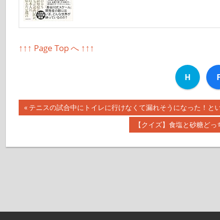
↑↑↑ Page Top へ ↑↑↑
H
前
テニスの試合中にトイレに行けなくて漏れそうになった！という話
投
の
次
【クイズ】食塩と砂糖どっち
記
稿
の
事:
記
ナ
事:
ビ
ゲ
ー