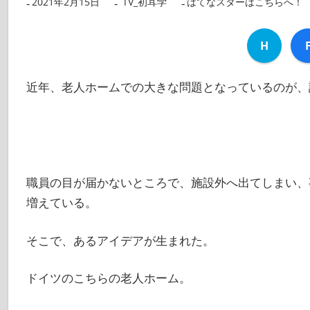
2021年2月15日
nanigoto
TV_初耳学
はてなスターはこちらへ！
H
近年、老人ホームでの大きな問題となっているのが、
職員の目が届かないところで、施設外へ出てしまい、
増えている。
そこで、あるアイデアが生まれた。
ドイツのこちらの老人ホーム。