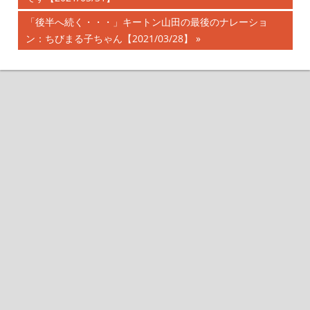
記
稿
次
「後半へ続く・・・」キートン山田の最後のナレーショ
事:
の
ン：ちびまる子ちゃん【2021/03/28】
ナ
記
事:
ビ
ゲ
ー
シ
ョ
ン