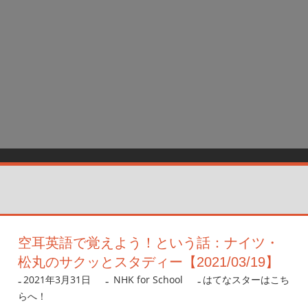
空耳英語で覚えよう！という話：ナイツ・
松丸のサクッとスタディー【2021/03/19】
2021年3月31日
nanigoto
NHK for School
はてなスターはこち
らへ！