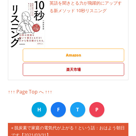
英語を聞きとる力が飛躍的にアップす
る新メソッド 10秒リスニング
Amazon
楽天市場
↑↑↑ Page Top へ ↑↑↑
H
F
T
P
前
脱炭素で家庭の電気代が上がる！という話：おはよう朝日
投
です【2021/03/31】
の