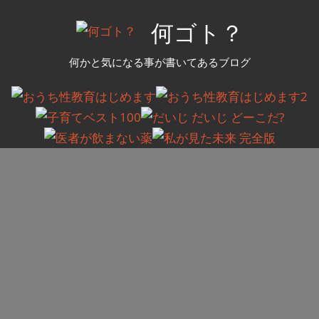
コ
何ゴト？
ン
テ
何かと気になる事が書いてあるブログ
ン
ツ
へ
ス
キ
ッ
プ