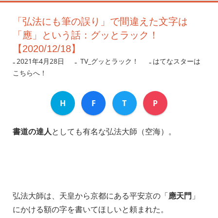
「弘法にも筆の誤り」で間違えた文字は
「應」という話：グッとラック！
【2020/12/18】
2021年4月28日
nanigoto
TV_グッとラック！
はてなスターは
こちらへ！
H
F
T
P
書道の達人
としても有名な弘法大師（空海）。
弘法大師は、天皇から京都にある平安京の「
應天門
」
にかける額の字を書いてほしいと頼まれた。