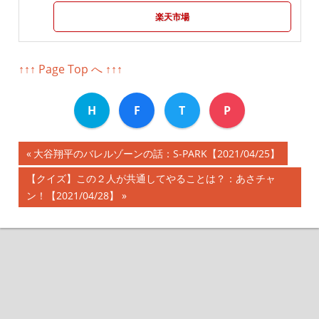
楽天市場
↑↑↑ Page Top へ ↑↑↑
H
F
T
P
前
大谷翔平のバレルゾーンの話：S-PARK【2021/04/25】
投
の
次
【クイズ】この２人が共通してやることは？：あさチャ
記
稿
の
ン！【2021/04/28】
事:
記
ナ
事:
ビ
ゲ
ー