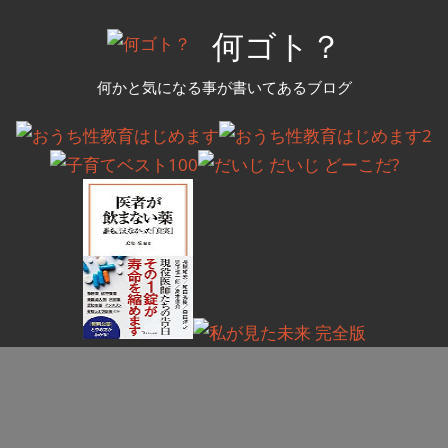
コ
何ゴト？
ン
テ
何かと気になる事が書いてあるブログ
ン
ツ
へ
ス
キ
ッ
プ