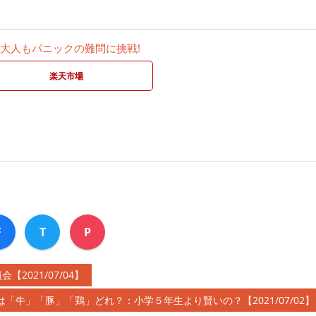
3 大人もパニックの難問に挑戦!
楽天市場
F
T
P
021/07/04】
「牛」「豚」「鶏」どれ？：小学５年生より賢いの？【2021/07/02】