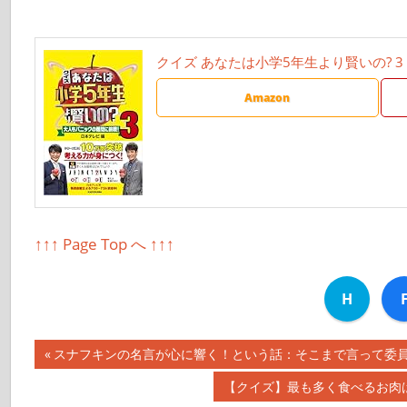
クイズ あなたは小学5年生より賢いの? 
Amazon
↑↑↑ Page Top へ ↑↑↑
H
前
スナフキンの名言が心に響く！という話：そこまで言って委員会【2
投
の
次
【クイズ】最も多く食べるお肉は
記