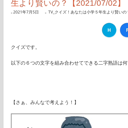
生より賢いの？【2021/07/02】
2021年7月5日
nanigoto
TV_クイズ！あなたは小学５年生より賢いの
H
クイズです。
以下の６つの文字を組み合わせてできる二字熟語は何
【さぁ、みんなで考えよう！】