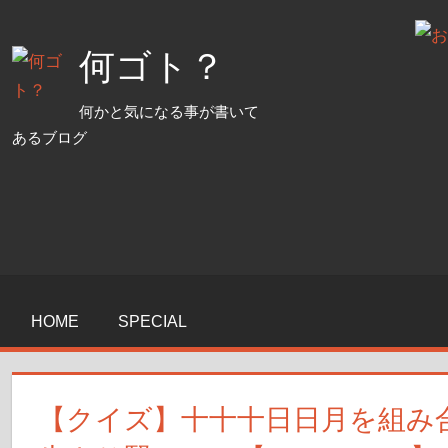
コ
ン
何ゴト？
テ
ン
何かと気になる事が書いて
ツ
あるブログ
へ
ス
キ
ッ
プ
HOME
SPECIAL
【クイズ】十十十日日月を組み