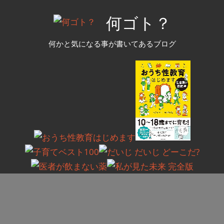
コ
何ゴト？
ン
テ
何かと気になる事が書いてあるブログ
ン
ツ
へ
ス
キ
ッ
プ