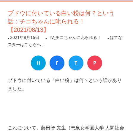
ブドウに付いている白い粉は何？という
話：チコちゃんに叱られる！
【2021/08/13】
2021年8月16日
nanigoto
TV_チコちゃんに叱られる！
はてな
スターはこちらへ！
H
F
T
P
ブドウに付いている「白い粉」は何？という話があり
ました。
これについて、藤田智 先生（恵泉女学園大学 人間社会