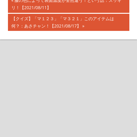
前
服の色によって表面温度が全然違う！という話：スッキ
投
リ！【2021/08/11】
の
記
稿
次
【クイズ】「マ１２３」「マ３２１」このアイテムは
事:
の
何？：あさチャン！【2021/08/17】
ナ
記
事:
ビ
ゲ
ー
シ
ョ
ン