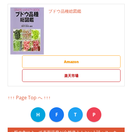
ブドウ品種総図鑑
Amazon
楽天市場
↑↑↑ Page Top へ ↑↑↑
H
F
T
P