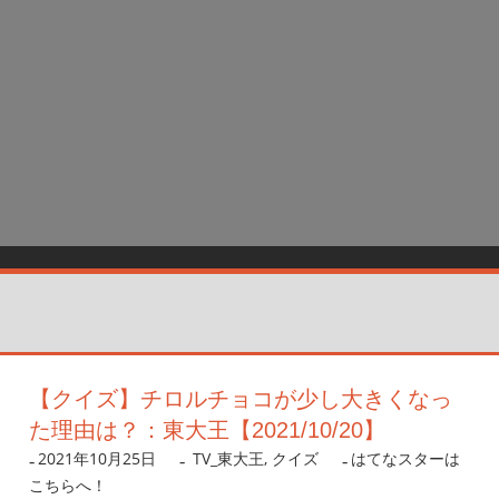
【クイズ】チロルチョコが少し大きくなっ
た理由は？：東大王【2021/10/20】
2021年10月25日
nanigoto
TV_東大王
,
クイズ
はてなスターは
こちらへ！