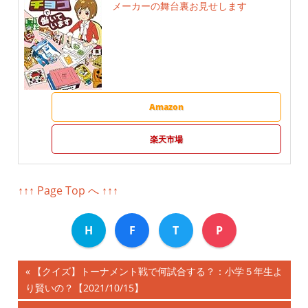
メーカーの舞台裏お見せします
Amazon
楽天市場
↑↑↑ Page Top へ ↑↑↑
H
F
T
P
前
【クイズ】トーナメント戦で何試合する？：小学５年生よ
投
り賢いの？【2021/10/15】
の
記