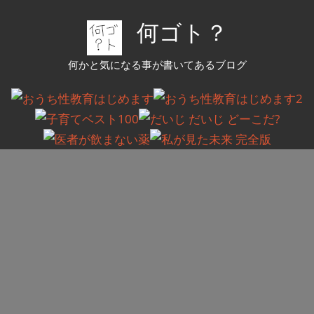
コ
何ゴト？
ン
テ
何かと気になる事が書いてあるブログ
ン
ツ
へ
ス
キ
ッ
プ