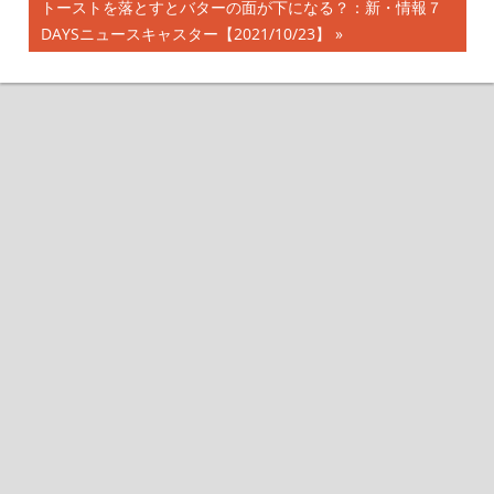
稿
次
トーストを落とすとバターの面が下になる？：新・情報７
事:
の
DAYSニュースキャスター【2021/10/23】
ナ
記
事:
ビ
ゲ
ー
シ
ョ
ン