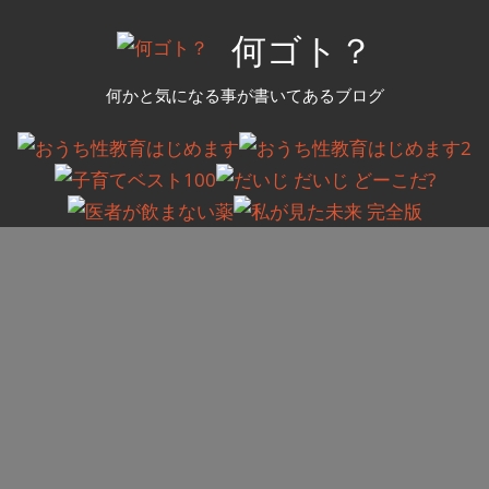
コ
何ゴト？
ン
テ
何かと気になる事が書いてあるブログ
ン
ツ
へ
ス
キ
ッ
プ