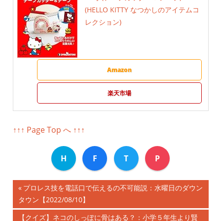
(HELLO KITTY なつかしのアイテムコ
レクション)
Amazon
楽天市場
↑↑↑ Page Top へ ↑↑↑
H
F
T
P
前
プロレス技を電話口で伝えるの不可能説：水曜日のダウン
投
タウン【2022/08/10】
の
記
稿
次
【クイズ】ネコのしっぽに骨はある？：小学５年生より賢