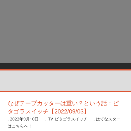
なぜテープカッターは重い？という話：ピ
タゴラスイッチ【2022/09/03】
2022年9月10日
nanigoto
TV_ピタゴラスイッチ
はてなスター
はこちらへ！