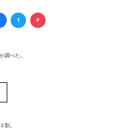
F
T
P
か調べた。
３割。