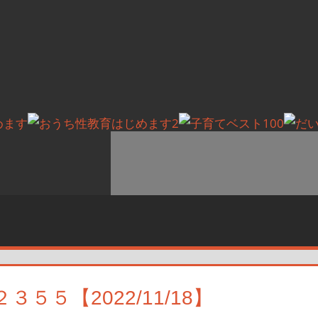
５５【2022/11/18】