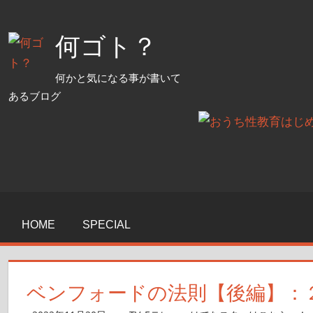
コ
ン
何ゴト？
テ
ン
何かと気になる事が書いて
ツ
あるブログ
へ
ス
キ
ッ
プ
HOME
SPECIAL
ベンフォードの法則【後編】：２３