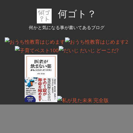
コ
何ゴト？
ン
テ
何かと気になる事が書いてあるブログ
ン
ツ
へ
ス
キ
ッ
プ