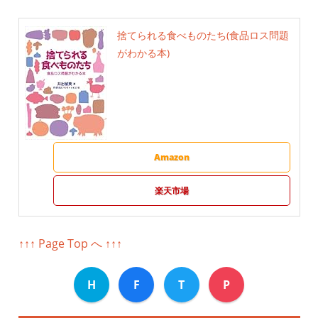
捨てられる食べものたち(食品ロス問題
がわかる本)
Amazon
楽天市場
↑↑↑ Page Top へ ↑↑↑
H
F
T
P