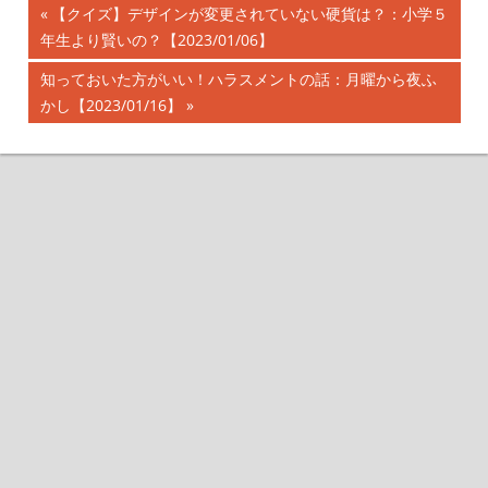
前
【クイズ】デザインが変更されていない硬貨は？：小学５
投
年生より賢いの？【2023/01/06】
の
記
稿
次
知っておいた方がいい！ハラスメントの話：月曜から夜ふ
事:
の
かし【2023/01/16】
ナ
記
事:
ビ
ゲ
ー
シ
ョ
ン