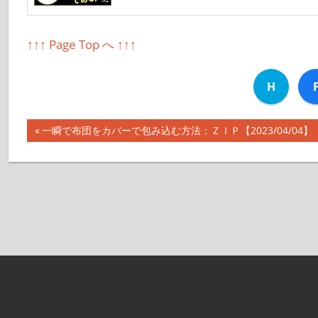
↑↑↑ Page Top へ ↑↑↑
H
前
一瞬で布団をカバーで包み込む方法：ＺＩＰ【2023/04/04】
投
の
記
稿
事:
ナ
ビ
ゲ
ー
シ