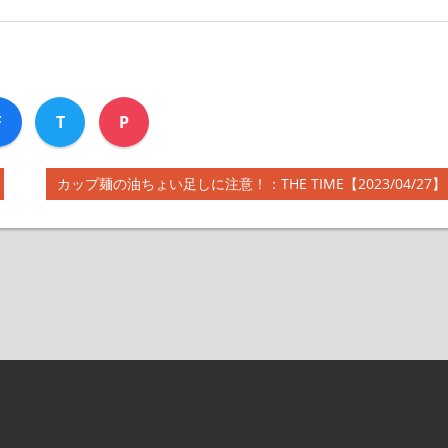
F
T
P
次
カップ麺の油ちょい足しに注意！：THE TIME【2023/04/27】
の
記
事: