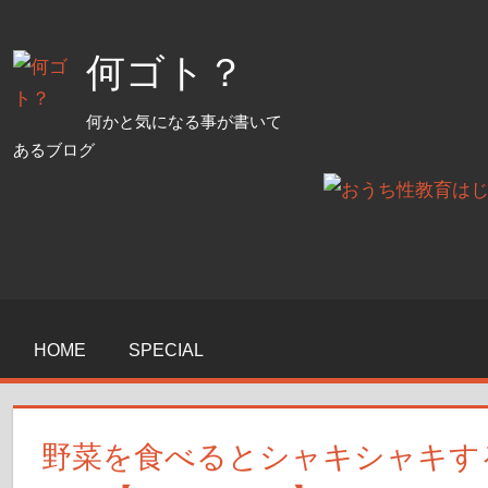
コ
ン
何ゴト？
テ
ン
何かと気になる事が書いて
ツ
あるブログ
へ
ス
キ
ッ
プ
HOME
SPECIAL
野菜を食べるとシャキシャキす