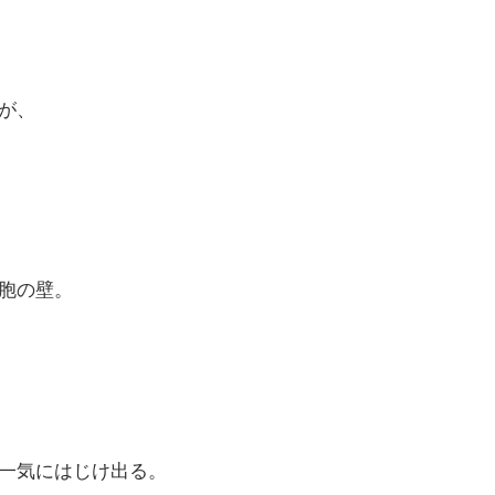
が、
胞の壁。
一気にはじけ出る。