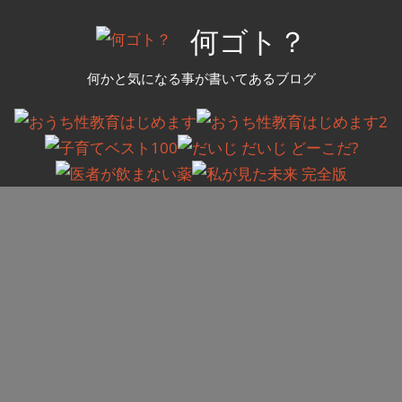
コ
何ゴト？
ン
テ
何かと気になる事が書いてあるブログ
ン
ツ
へ
ス
キ
ッ
プ