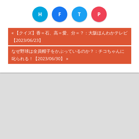
H
F
T
P
前
【クイズ】香＝石、高＝愛、分＝？：大阪ほんわかテレビ
投
【2023/06/23】
の
記
稿
次
なぜ野球は全員帽子をかぶっているのか？：チコちゃんに
事:
の
叱られる！【2023/06/30】
ナ
記
事:
ビ
ゲ
ー
シ
ョ
ン