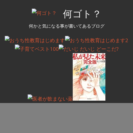
コ
何ゴト？
ン
テ
何かと気になる事が書いてあるブログ
ン
ツ
へ
ス
キ
ッ
プ