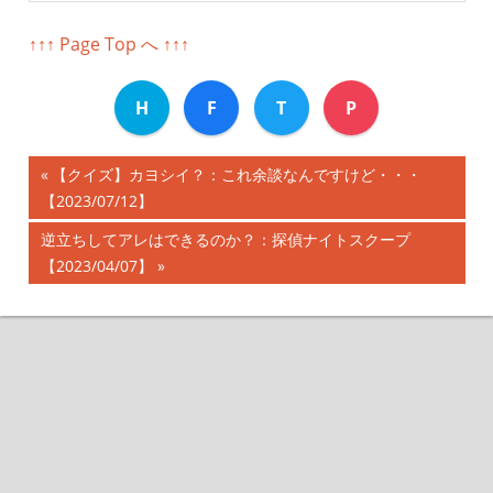
↑↑↑ Page Top へ ↑↑↑
H
F
T
P
前
【クイズ】カヨシイ？：これ余談なんですけど・・・
投
【2023/07/12】
の
記
稿
次
逆立ちしてアレはできるのか？：探偵ナイトスクープ
事:
の
【2023/04/07】
ナ
記
事:
ビ
ゲ
ー
シ