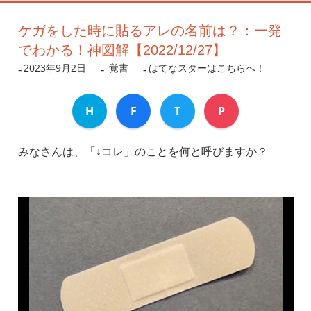
ケガをした時に貼るアレの名前は？：一発
でわかる！神図解【2022/12/27】
2023年9月2日
nanigoto
覚書
はてなスターはこちらへ！
H
F
T
P
みなさんは、「↓コレ」のことを何と呼びますか？