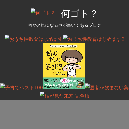
コ
何ゴト？
ン
テ
何かと気になる事が書いてあるブログ
ン
ツ
へ
ス
キ
ッ
プ