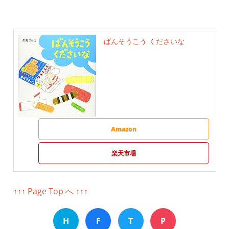
ばんそうこう くださいな
Amazon
楽天市場
↑↑↑ Page Top へ ↑↑↑
H
F
T
P