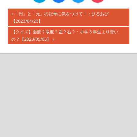
前
「円」と「元」の記号に気をつけて！：ひるおび
投
【2023/04/20】
の
記
稿
次
【クイズ】面舵？取舵？左？右？：小学５年生より賢い
事:
の
の？【2023/05/05】
ナ
記
事:
ビ
ゲ
ー
シ
ョ
ン