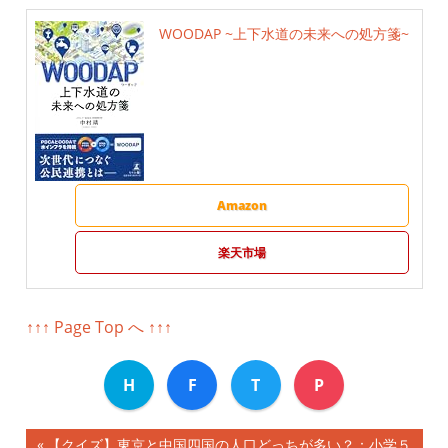
WOODAP ~上下水道の未来への処方箋~
Amazon
楽天市場
↑↑↑ Page Top へ ↑↑↑
H
F
T
P
前
【クイズ】東京と中国四国の人口どっちが多い？：小学５