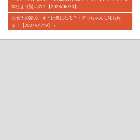
投
年生より賢いの？【2023/06/30】
の
記
稿
次
なぜ人の家のニオイは気になる？：チコちゃんに叱られ
事:
の
る！【2024/01/19】
ナ
記
事:
ビ
ゲ
ー
シ
ョ
ン