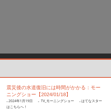
震災後の水道復旧には時間がかかる：モー
ニングショー【2024/01/18】
2024年1月19日
nanigoto
TV_モーニングショー
はてなスター
はこちらへ！