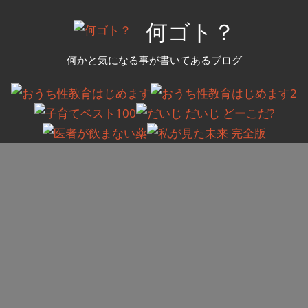
コ
何ゴト？
ン
テ
何かと気になる事が書いてあるブログ
ン
ツ
へ
ス
キ
ッ
プ