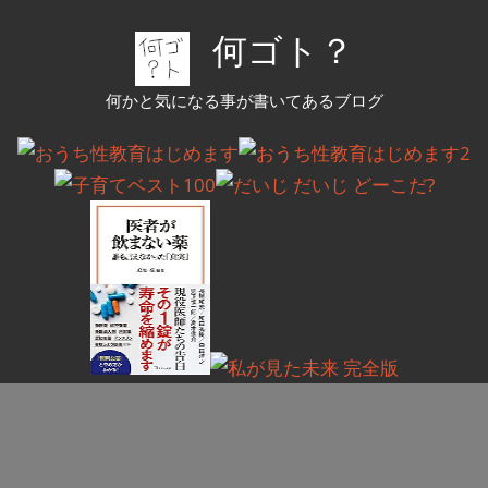
コ
何ゴト？
ン
テ
何かと気になる事が書いてあるブログ
ン
ツ
へ
ス
キ
ッ
プ