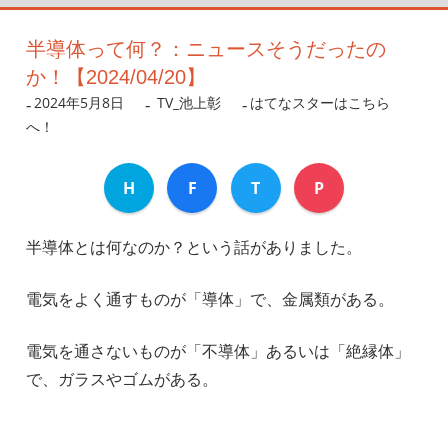
半導体って何？：ニュースそうだったの
か！【2024/04/20】
2024年5月8日
nanigoto
TV_池上彰
はてなスターはこちら
へ！
H
F
T
P
半導体とは何なのか？という話がありました。
電気をよく通すものが「導体」で、金属類がある。
電気を通さないものが「不導体」あるいは「絶縁体」
で、ガラスやゴムがある。