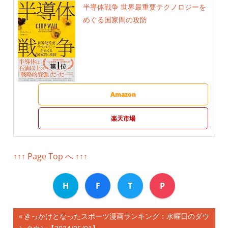
半導体戦争 世界最重要テクノロジーを
めぐる国家間の攻防
Amazon
楽天市場
↑↑↑ Page Top へ ↑↑↑
H
F
T
P
前
きっかけとなったスポーツ漫画ランキング：水曜日のダウ