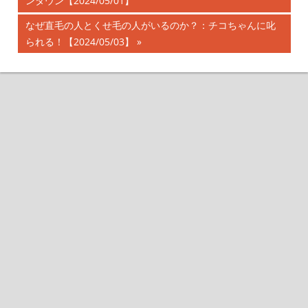
投
ンタウン【2024/05/01】
の
記
稿
次
なぜ直毛の人とくせ毛の人がいるのか？：チコちゃんに叱
事:
の
られる！【2024/05/03】
ナ
記
事:
ビ
ゲ
ー
シ
ョ
ン