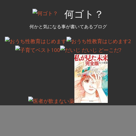
コ
何ゴト？
ン
テ
何かと気になる事が書いてあるブログ
ン
ツ
へ
ス
キ
ッ
プ