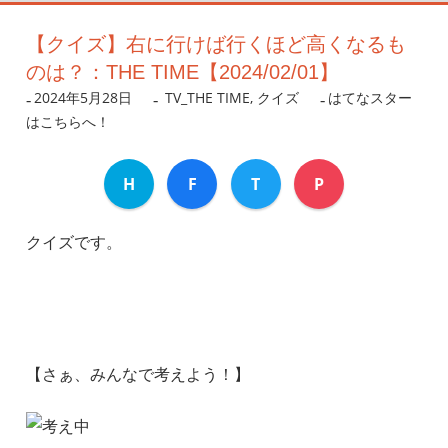
【クイズ】右に行けば行くほど高くなるも
のは？：THE TIME【2024/02/01】
2024年5月28日
nanigoto
TV_THE TIME
,
クイズ
はてなスター
はこちらへ！
H
F
T
P
クイズです。
【さぁ、みんなで考えよう！】