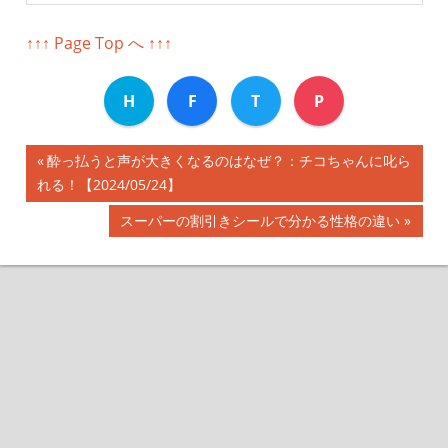
↑↑↑ Page Top へ ↑↑↑
H
F
T
P
前
酔っ払うと声が大きくなるのはなぜ？：チコちゃんに叱ら
投
れる！【2024/05/24】
の
記
稿
次
スーパーの割引きシールで分かる性格の違い
事:
の
ナ
記
事:
ビ
ゲ
ー
シ