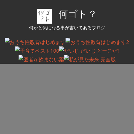
コ
何ゴト？
ン
テ
何かと気になる事が書いてあるブログ
ン
ツ
へ
ス
キ
ッ
プ