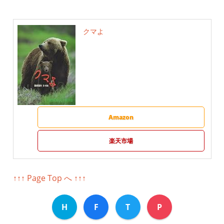
クマよ
Amazon
楽天市場
↑↑↑ Page Top へ ↑↑↑
H
F
T
P