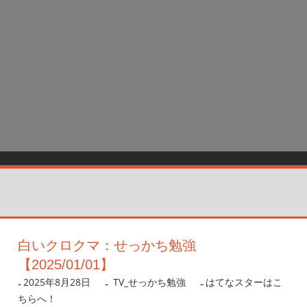
白いクロクマ：せっかち勉強
【2025/01/01】
2025年8月28日
nanigoto
TV_せっかち勉強
はてなスターはこ
ちらへ！