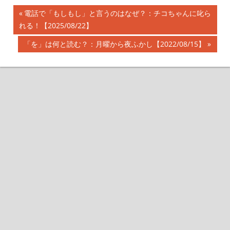
前
電話で「もしもし」と言うのはなぜ？：チコちゃんに叱ら
投
れる！【2025/08/22】
の
記
稿
次
「を」は何と読む？：月曜から夜ふかし【2022/08/15】
事:
の
ナ
記
事:
ビ
ゲ
ー
シ
ョ
ン