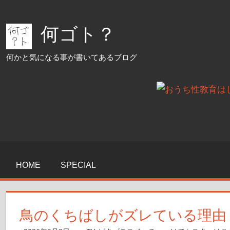
コ
ン
何ゴト？
テ
ン
何かと気になる事が書いてあるブログ
ツ
へ
ス
キ
ッ
プ
HOME
SPECIAL
鳥のくちばしがズレている理由：ピ