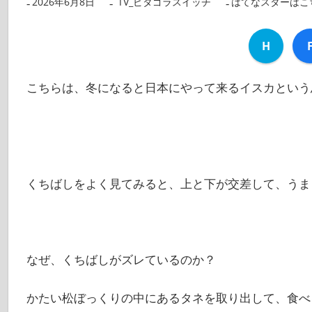
2026年6月8日
nanigoto
TV_ピタゴラスイッチ
はてなスターはこ
H
こちらは、冬になると日本にやって来るイスカという
くちばしをよく見てみると、上と下が交差して、うま
なぜ、くちばしがズレているのか？
かたい松ぼっくりの中にあるタネを取り出して、食べ