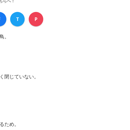
ちらへ！
F
T
P
鳥。
く閉じていない。
るため。