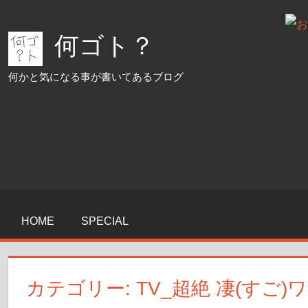
コ
ン
何ゴト？
テ
ン
何かと気になる事が書いてあるブログ
ツ
へ
ス
キ
ッ
プ
HOME
SPECIAL
カテゴリー:
TV_超絶 凄(すご)