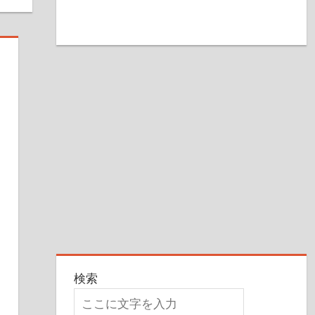
ド
す
検索