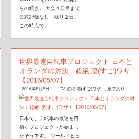
らの続き。 大会４日目まで
公式記録なし、残り２日。
この時点で、
世界最速自転車プロジェクト 日本と
オランダの対決：超絶 凄(すご)ワザ！
【2016/05/07】
2016年5月8日
nanigoto
TV_超絶 凄(すご)ワザ！
,
殿堂入り
日本で、自転車の最速を目
指すプロジェクトが始まっ
たそうです。 ワールドヒュ