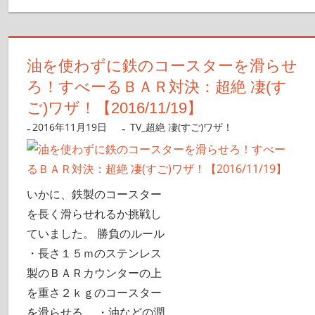
油を使わずに鉄のコースターを滑らせ
ろ！すべーるＢＡＲ対決：超絶 凄(す
ご)ワザ！【2016/11/19】
2016年11月19日
nanigoto
TV_超絶 凄(すご)ワザ！
いかに、鉄製のコースター
を長く滑らせれるか挑戦し
ていました。 勝負のルール
・長さ１５ｍのステンレス
製のＢＡＲカウンターの上
を重さ２ｋｇのコースター
を滑らせる。 ・油などの潤