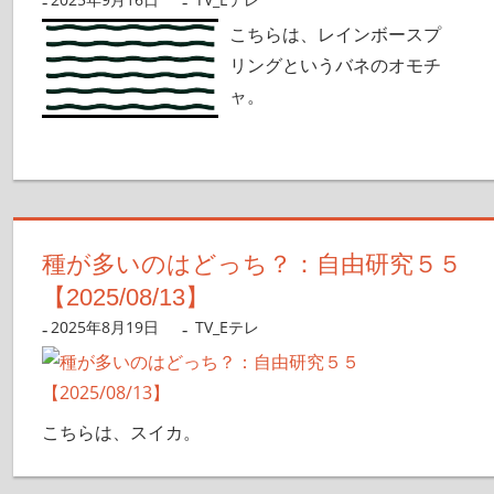
こちらは、レインボースプ
リングというバネのオモチ
ャ。
種が多いのはどっち？：自由研究５５
【2025/08/13】
2025年8月19日
nanigoto
TV_Eテレ
こちらは、スイカ。