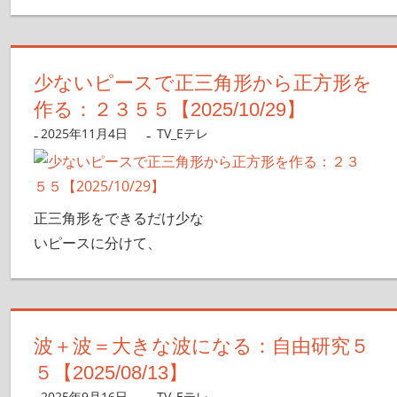
少ないピースで正三角形から正方形を
作る：２３５５【2025/10/29】
2025年11月4日
nanigoto
TV_Eテレ
正三角形をできるだけ少な
いピースに分けて、
波＋波＝大きな波になる：自由研究５
５【2025/08/13】
2025年9月16日
nanigoto
TV_Eテレ