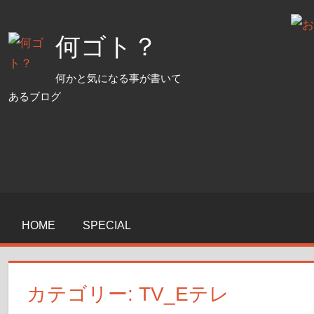
コ
ン
何ゴト？
テ
ン
何かと気になる事が書いて
ツ
あるブログ
へ
ス
キ
ッ
プ
HOME
SPECIAL
カテゴリー:
TV_Eテレ