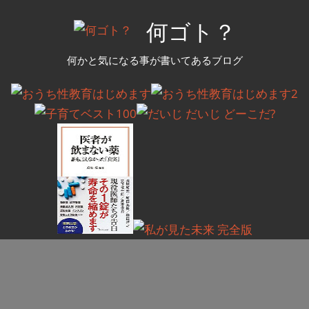
コ
何ゴト？
ン
テ
何かと気になる事が書いてあるブログ
ン
ツ
へ
ス
キ
ッ
プ