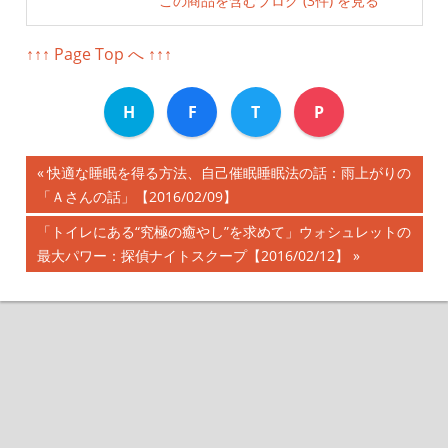
この商品を含むブログ (3件) を見る
↑↑↑ Page Top へ ↑↑↑
H
F
T
P
前
快適な睡眠を得る方法、自己催眠睡眠法の話：雨上がりの
投
「Ａさんの話」【2016/02/09】
の
記
稿
次
「トイレにある“究極の癒やし”を求めて」ウォシュレットの
事:
の
最大パワー：探偵ナイトスクープ【2016/02/12】
ナ
記
事:
ビ
ゲ
ー
シ