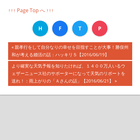
↑↑↑ Page Top へ ↑↑↑
H
F
T
P
前
親孝行をして自分なりの幸せを目指すことが大事！勝俣州
投
和が考える婚活の話：ハッキリ５【2016/06/19】
の
記
稿
次
より確実な天気予報を知りたければ、１４００万人いるウ
事:
の
ェザーニュース社のサポーターになって天気のリポートを
ナ
記
送れ！：雨上がりの「Ａさんの話」【2016/06/21】
事:
ビ
ゲ
ー
シ