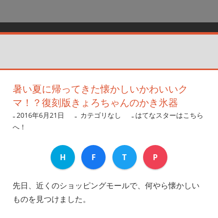
暑い夏に帰ってきた懐かしいかわいいク
マ！？復刻版きょろちゃんのかき氷器
2016年6月21日
nanigoto
カテゴリなし
はてなスターはこちら
へ！
H
F
T
P
先日、近くのショッピングモールで、何やら懐かしい
ものを見つけました。