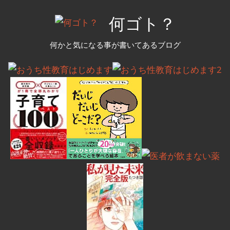
コ
何ゴト？
ン
テ
何かと気になる事が書いてあるブログ
ン
ツ
へ
ス
キ
ッ
プ