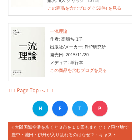
購入
: 8人
クリック
: 151回
この商品を含むブログ (159件) を見る
一流理論
作者:
高嶋ちほ子
出版社/メーカー:
PHP研究所
発売日:
2015/11/20
メディア:
単行本
この商品を含むブログを見る
↑↑↑ Page Top へ ↑↑↑
H
F
T
P
前
大阪国際空港を歩くと３市を１０回もまたぐ！？飛び地で
投
豊中・池田・伊丹が入り乱れるのはなぜ？：キャスト
の