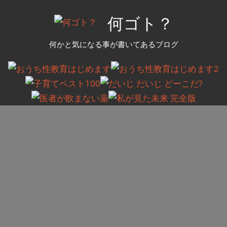
コ
何ゴト？
ン
テ
何かと気になる事が書いてあるブログ
ン
ツ
へ
ス
キ
ッ
プ