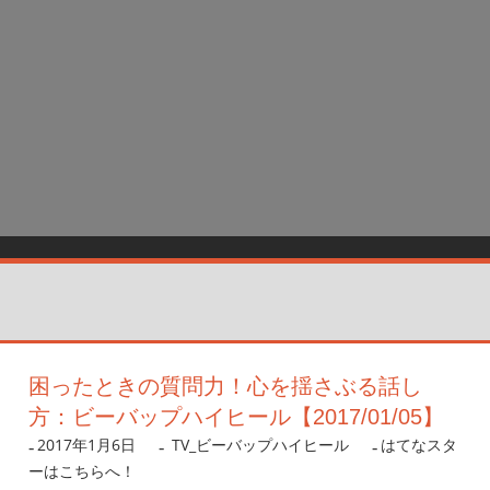
困ったときの質問力！心を揺さぶる話し
方：ビーバップハイヒール【2017/01/05】
2017年1月6日
nanigoto
TV_ビーバップハイヒール
はてなスタ
ーはこちらへ！