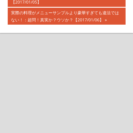
【2017/01/05】
記
稿
事:
次
実際の料理がメニューサンプルより豪華すぎても違法では
ナ
の
ない！：超問！真実か？ウソか？【2017/01/06】
記
ビ
事:
ゲ
ー
シ
ョ
ン