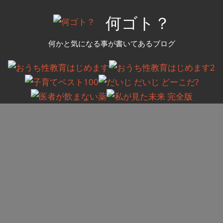
コ
何ゴト？
ン
テ
何かと気になる事が書いてあるブログ
ン
ツ
へ
ス
キ
ッ
プ