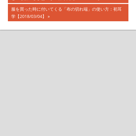
記
稿
次
服を買った時に付いてくる「布の切れ端」の使い方：初耳
事:
の
学【2018/03/04】
ナ
記
事:
ビ
ゲ
ー
シ
ョ
ン