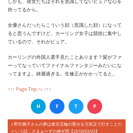
しかも、彼女たちはそれを意識してないピュアな心を
持ってるから。
女優さんだったらこういう顔（意識した顔）になって
ると思うんですけど、カーリング女子は競技に集中し
ているので、それがピュア。
カーリングの外国人選手見たことあります？髪がファ
ーってなっていてファイナルファンタジーみたいにな
ってますよ。綺麗過ぎる。生修正がかかってると。
↑↑↑ Page Top へ ↑↑↑
H
F
T
P
前
野沢雅子さんの夢は東京五輪の聖火を元気玉で灯すことだ
投
という話：さまぁ〜ずの神ギ問【2018/03/03】
の