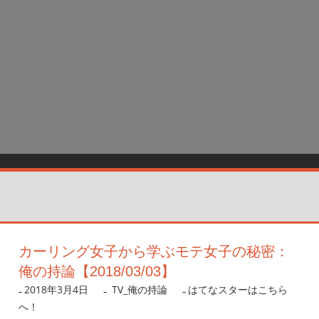
カーリング女子から学ぶモテ女子の秘密：
俺の持論【2018/03/03】
2018年3月4日
nanigoto
TV_俺の持論
はてなスターはこちら
へ！