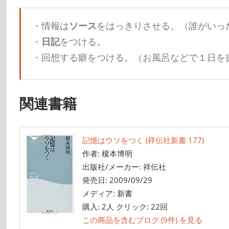
・情報は
ソース
をはっきりさせる。（誰がいっ
・
日記
をつける。
・回想する癖をつける。（お風呂などで１日を
関連書籍
記憶はウソをつく (祥伝社新書 177)
作者:
榎本博明
出版社/メーカー:
祥伝社
発売日:
2009/09/29
メディア:
新書
購入
: 2人
クリック
: 22回
この商品を含むブログ (9件) を見る