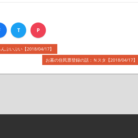
F
T
P
ぷい【2018/04/17】
次
お墓の住民票登録の話：Ｎスタ【2018/04/17】
の
記
事: