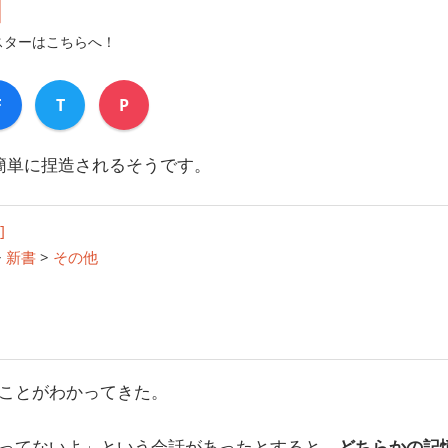
】
スターはこちらへ！
F
T
P
簡単に捏造されるそうです。
]
>
新書
>
その他
ことがわかってきた。
ってないよ」という会話があったとすると、
どちらかの記