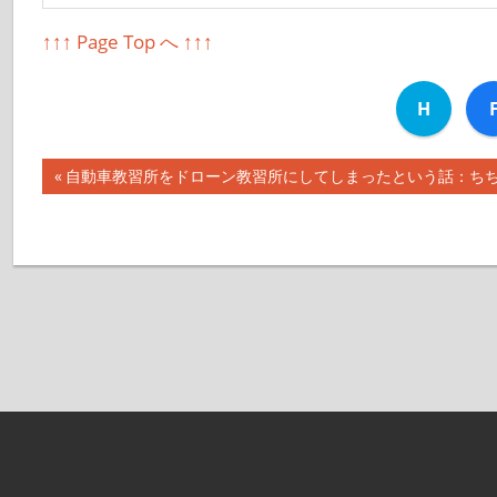
↑↑↑ Page Top へ ↑↑↑
H
前
自動車教習所をドローン教習所にしてしまったという話：ちちんぷい
投
の
記
稿
事:
ナ
ビ
ゲ
ー
シ