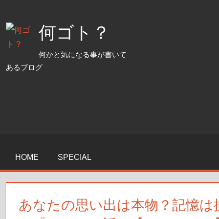
コ
ン
何ゴト？
テ
ン
何かと気になる事が書いて
ツ
あるブログ
へ
ス
キ
ッ
プ
HOME
SPECIAL
あなたの思い出は本物？記憶は