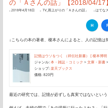
の「Ａさんの話」【2018/04/17
2018年4月18日
nanigoto
TV_雨上がりの「Ａさんの話」
はてな
H
↓こちらの本の著者、榎本さんによると、人の記憶は
記憶はウソをつく （祥伝社新書） [ 榎本博明 
ジャンル:
本・雑誌・コミック
>
文庫・新書
ショップ:
楽天ブックス
価格:
820円
最近の研究では、記憶が必ずしも真実ではないという
例えば、夫婦の間で「あの場所に行ったよね？」「行