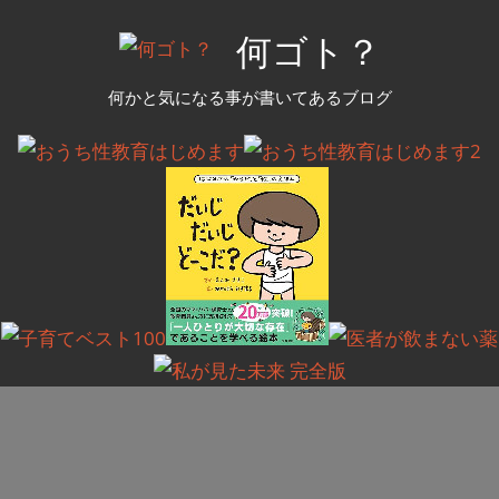
コ
何ゴト？
ン
テ
何かと気になる事が書いてあるブログ
ン
ツ
へ
ス
キ
ッ
プ