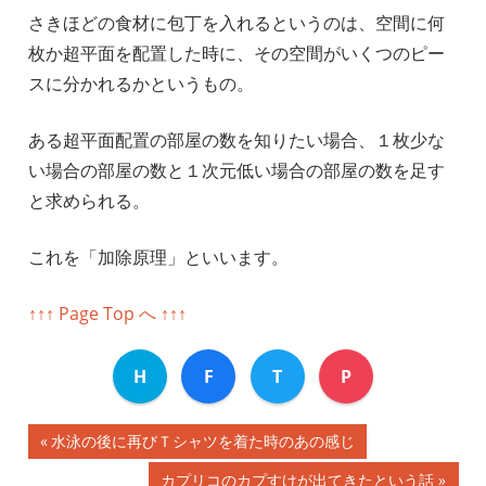
さきほどの食材に包丁を入れるというのは、空間に何
枚か超平面を配置した時に、その空間がいくつのピー
スに分かれるかというもの。
ある超平面配置の部屋の数を知りたい場合、１枚少な
い場合の部屋の数と１次元低い場合の部屋の数を足す
と求められる。
これを「加除原理」といいます。
↑↑↑ Page Top へ ↑↑↑
H
F
T
P
前
水泳の後に再びＴシャツを着た時のあの感じ
投
の
次
カプリコのカプすけが出てきたという話