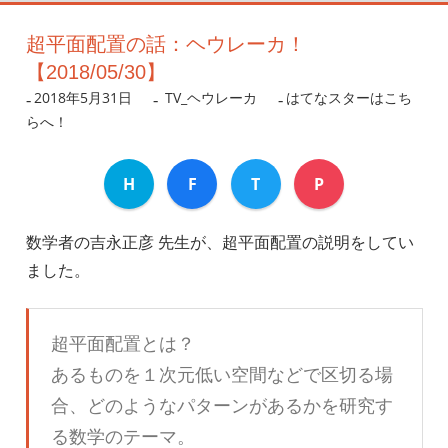
超平面配置の話：ヘウレーカ！
【2018/05/30】
2018年5月31日
nanigoto
TV_ヘウレーカ
はてなスターはこち
らへ！
H
F
T
P
数学者の吉永正彦 先生が、超平面配置の説明をしてい
ました。
超平面配置とは？
あるものを１次元低い空間などで区切る場
合、どのようなパターンがあるかを研究す
る数学のテーマ。