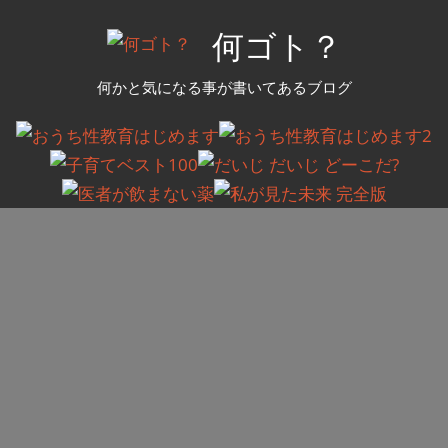
コ
何ゴト？
ン
テ
何かと気になる事が書いてあるブログ
ン
ツ
へ
ス
キ
ッ
プ