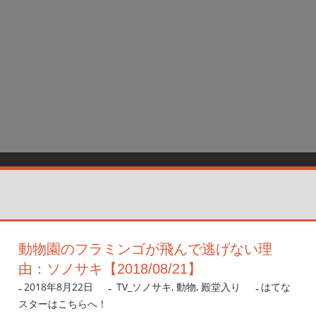
動物園のフラミンゴが飛んで逃げない理
由：ソノサキ【2018/08/21】
2018年8月22日
nanigoto
TV_ソノサキ
,
動物
,
殿堂入り
はてな
スターはこちらへ！