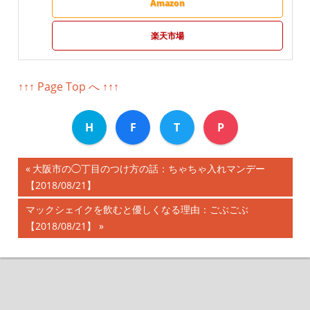
Amazon
楽天市場
↑↑↑ Page Top へ ↑↑↑
H
F
T
P
前
大阪市の◯丁目のつけ方の話：ちゃちゃ入れマンデー
投
【2018/08/21】
の
記
稿
次
マックシェイクを飲むと優しくなる理由：ごぶごぶ
事:
の
【2018/08/21】
ナ
記
事:
ビ
ゲ