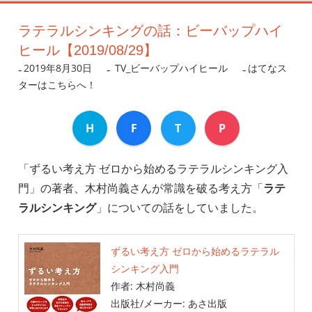
ラテラルシンキングの話：ビーバップハイ
ヒール【2019/08/29】
2019年8月30日
nanigoto
TV_ビーバップハイヒール
はてなス
ターはこちらへ！
H
F
T
P
「ずるい考え方 ゼロから始めるラテラルシンキング入
門」の著者、木村尚義さんが常識を破る考え方「
ラテ
ラルシンキング
」についての話をしていました。
ずるい考え方 ゼロから始めるラテラル
シンキング入門
作者:
木村尚義
出版社/メーカー:
あさ出版