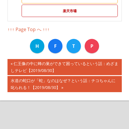
楽天市場
↑↑↑ Page Top へ ↑↑↑
H
F
T
P
前
仁王像の中に蜂の巣ができて困っているという話：めざま
投
しテレビ【2019/08/30】
の
記
稿
次
水道の蛇口が「蛇」なのはなぜ？という話：チコちゃんに
事:
の
叱られる！【2019/08/30】
ナ
記
事:
ビ
ゲ
ー