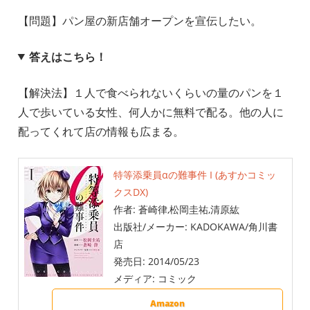
【問題】パン屋の新店舗オープンを宣伝したい。
答えはこちら！
【解決法】１人で食べられないくらいの量のパンを１
人で歩いている女性、何人かに無料で配る。他の人に
配ってくれて店の情報も広まる。
特等添乗員αの難事件 I (あすかコミッ
クスDX)
作者:
蒼崎律,松岡圭祐,清原紘
出版社/メーカー:
KADOKAWA/角川書
店
発売日:
2014/05/23
メディア:
コミック
Amazon