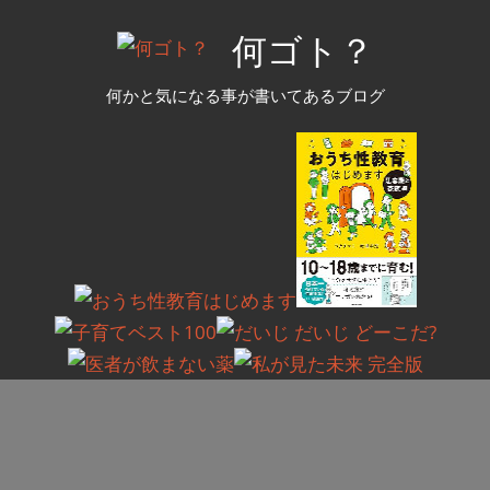
コ
何ゴト？
ン
テ
何かと気になる事が書いてあるブログ
ン
ツ
へ
ス
キ
ッ
プ