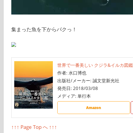
集まった魚を下からパクっ！
世界で一番美しい クジラ&イルカ図鑑:
作者:
水口博也
出版社/メーカー:
誠文堂新光社
発売日:
2018/03/08
メディア:
単行本
Amazon
↑↑↑ Page Top へ ↑↑↑