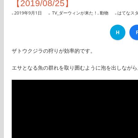
【2019/08/25】
2019年9月1日
nanigoto
TV_ダーウィンが来た！
,
動物
はてなス
H
ザトウクジラの狩りが効率的です。
エサとなる魚の群れを取り囲むように泡を出しながら