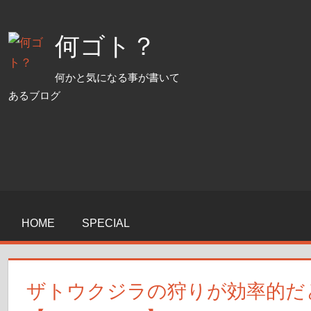
コ
ン
何ゴト？
テ
ン
何かと気になる事が書いて
ツ
あるブログ
へ
ス
キ
ッ
プ
HOME
SPECIAL
ザトウクジラの狩りが効率的だ