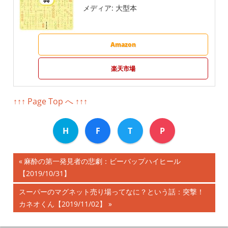
メディア:
大型本
Amazon
楽天市場
↑↑↑ Page Top へ ↑↑↑
H
F
T
P
前
麻酔の第一発見者の悲劇：ビーバップハイヒール
投
【2019/10/31】
の
記
稿
次
スーパーのマグネット売り場ってなに？という話：突撃！
事:
の
カネオくん【2019/11/02】
ナ
記