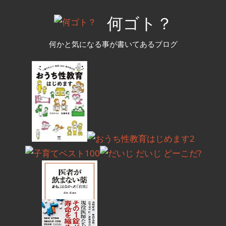
コ
何ゴト？
ン
テ
何かと気になる事が書いてあるブログ
ン
ツ
へ
ス
キ
ッ
プ