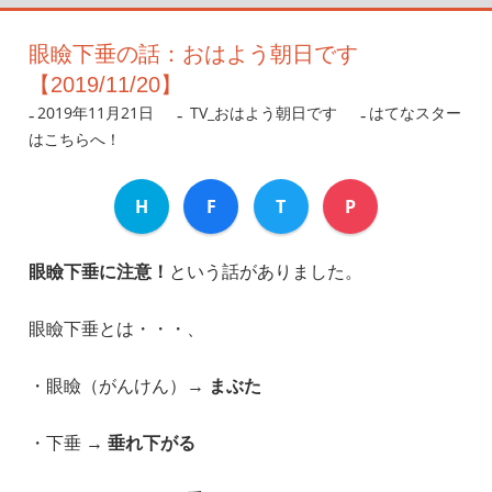
眼瞼下垂の話：おはよう朝日です
【2019/11/20】
2019年11月21日
nanigoto
TV_おはよう朝日です
はてなスター
はこちらへ！
H
F
T
P
眼瞼下垂に注意！
という話がありました。
眼瞼下垂とは・・・、
・眼瞼（がんけん）→
まぶた
・下垂 →
垂れ下がる