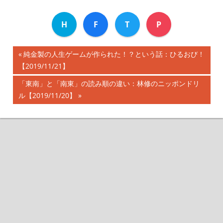
H
F
T
P
前
純金製の人生ゲームが作られた！？という話：ひるおび！
投
【2019/11/21】
の
記
稿
次
「東南」と「南東」の読み順の違い：林修のニッポンドリ
事:
の
ル【2019/11/20】
ナ
記
事:
ビ
ゲ
ー
シ
ョ
ン