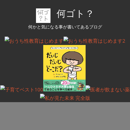
コ
何ゴト？
ン
テ
何かと気になる事が書いてあるブログ
ン
ツ
へ
ス
キ
ッ
プ