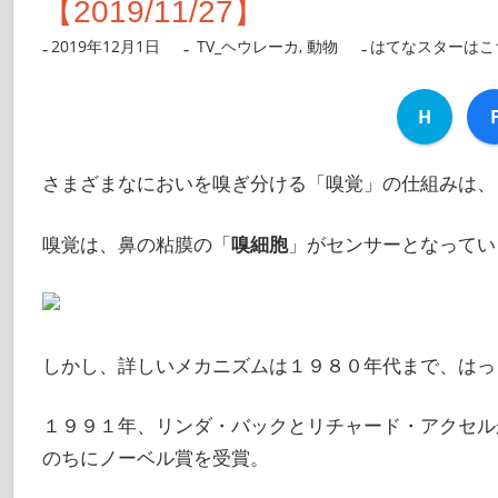
【2019/11/27】
2019年12月1日
nanigoto
TV_ヘウレーカ
,
動物
はてなスターはこ
H
さまざまなにおいを嗅ぎ分ける「嗅覚」の仕組みは、
嗅覚は、鼻の粘膜の「
嗅細胞
」がセンサーとなってい
しかし、詳しいメカニズムは１９８０年代まで、はっ
１９９１年、リンダ・バックとリチャード・アクセル
のちにノーベル賞を受賞。