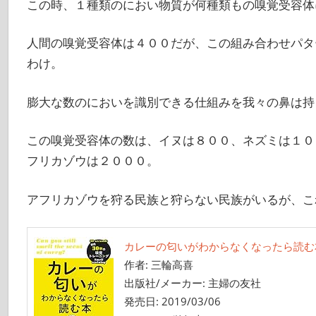
この時、１種類のにおい物質が何種類もの嗅覚受容体
人間の嗅覚受容体は４００だが、この組み合わせパタ
わけ。
膨大な数のにおいを識別できる仕組みを我々の鼻は持
この嗅覚受容体の数は、イヌは８００、ネズミは１０
フリカゾウは２０００。
アフリカゾウを狩る民族と狩らない民族がいるが、こ
カレーの匂いがわからなくなったら読む
作者:
三輪高喜
出版社/メーカー:
主婦の友社
発売日:
2019/03/06