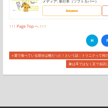
メディア:
単行本（ソフトカバー）
Amazon
↑↑↑ Page Top へ ↑↑↑
H
前
栗で食べている部分は種だった！という話：トリニクって何の肉！？
投
の
次
象は耳ではなく足で会話して
記
稿
の
事:
記
ナ
事:
ビ
ゲ