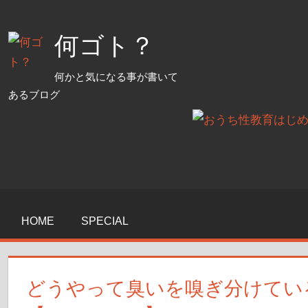
コ
ン
何ゴト？
テ
ン
何かと気になる事が書いて
ツ
あるブログ
へ
ス
キ
ッ
プ
HOME
SPECIAL
どうやって臭いを嗅ぎ分けてい