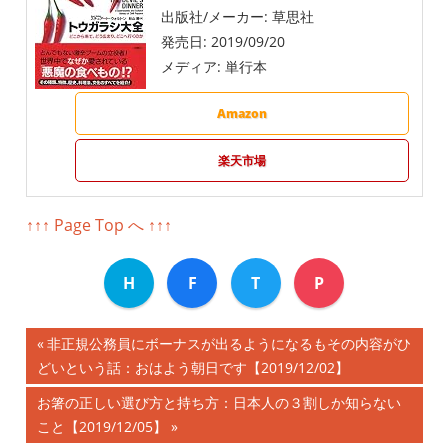
出版社/メーカー:
草思社
発売日:
2019/09/20
メディア:
単行本
Amazon
楽天市場
↑↑↑ Page Top へ ↑↑↑
H
F
T
P
前
非正規公務員にボーナスが出るようになるもその内容がひ
投
どいという話：おはよう朝日です【2019/12/02】
の
記
稿
次
お箸の正しい選び方と持ち方：日本人の３割しか知らない
事:
の
こと【2019/12/05】
ナ