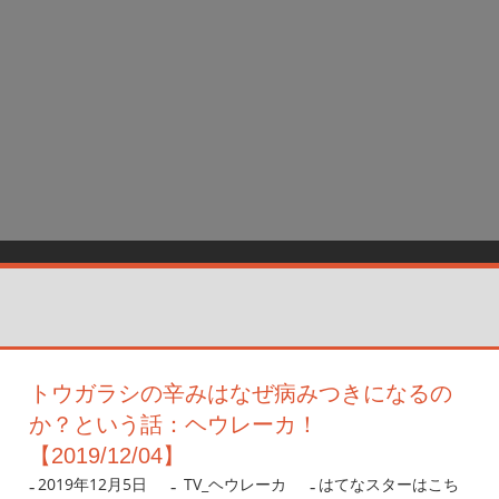
トウガラシの辛みはなぜ病みつきになるの
か？という話：ヘウレーカ！
【2019/12/04】
2019年12月5日
nanigoto
TV_ヘウレーカ
はてなスターはこち