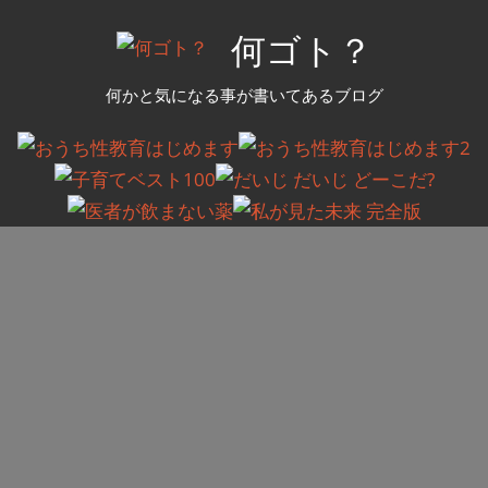
コ
何ゴト？
ン
テ
何かと気になる事が書いてあるブログ
ン
ツ
へ
ス
キ
ッ
プ